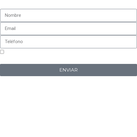
Sí, estoy de acuerdo con la
política de privacidad
de
Iberplug
ENVIAR