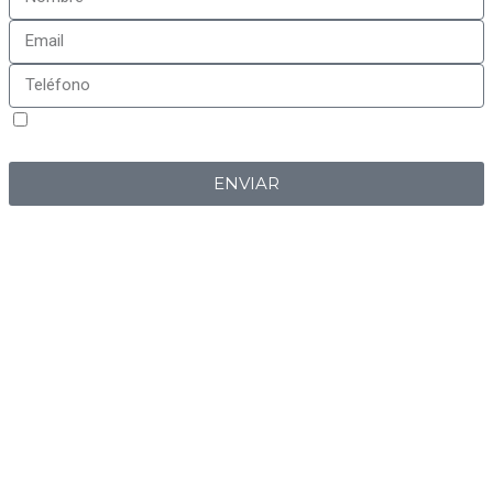
Sí, estoy de acuerdo con la
política de privacidad
de
Iberplug
ENVIAR