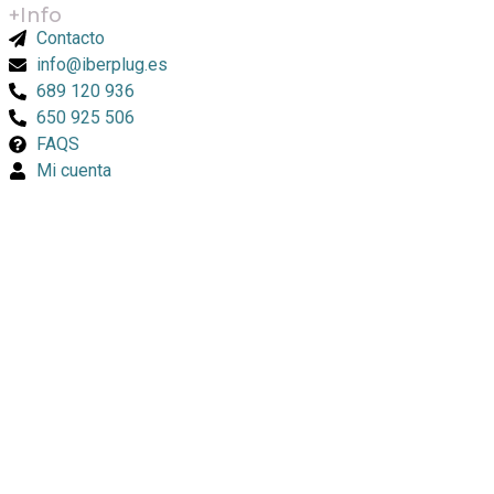
+Info
Contacto
info@iberplug.es
689 120 936
650 925 506
FAQS
Mi cuenta