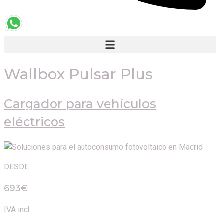
Wallbox Pulsar Plus
Cargador para vehículos
eléctricos
DESDE
693€
IVA incl.