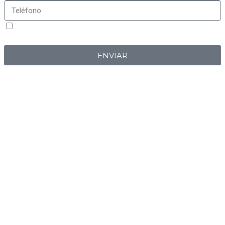
Sí, estoy de acuerdo con la
política de privacidad
de
Iberplug
ENVIAR