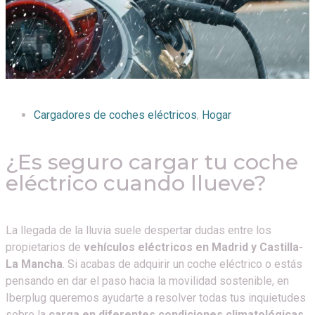
Cargadores de coches eléctricos
,
Hogar
¿Es seguro cargar tu coche
eléctrico cuando llueve?
La llegada de la lluvia suele despertar dudas entre los
propietarios de
vehículos eléctricos en Madrid y Castilla-
La Mancha
. Si acabas de adquirir un coche eléctrico o estás
pensando en dar el paso hacia la movilidad sostenible, en
Iberplug queremos ayudarte a resolver todas tus inquietudes
sobre la
carga en diferentes condiciones climatológicas
.