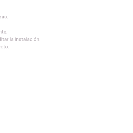
cas:
nte.
ar la instalación.
ecto.