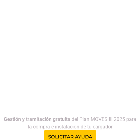
autoconsumo
689
solares
Mi
120
solar
936
cuenta
(+34)
650
925
506
Plan MOVES III 2025
Gestión y tramitación gratuita
del Plan MOVES III 2025 para
la compra e instalación de tu cargador
SOLICITAR AYUDA