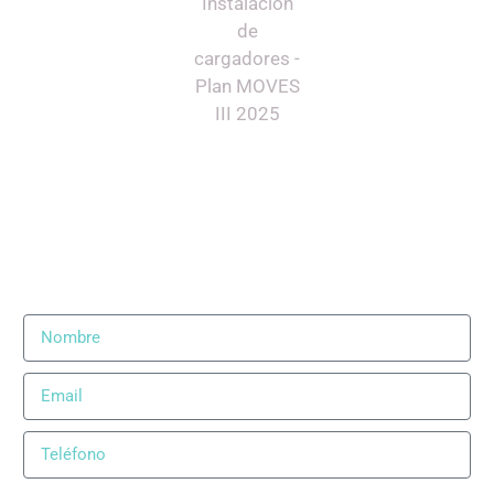
Presupuesto y visita
gratuita sin
compromiso
Ponte en contacto con nosotros y nuestros técnicos
irán a hacer una valoración personalizada, gratuita y
sin compromiso de la instalación de tu cargador de
coche eléctrico para el modelo
Audi Q6 e-tron