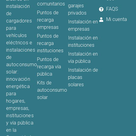
comunitarios
garajes
instalación
FAQS
Puntos de
privados
de
Mi cuenta
recarga
cargadores
Instalación en
empresas
para
empresas
vehículos
Puntos de
Instalación en
eléctricos e
recarga
instituciones
instalaciones
instituciones
Instalación en
de
Puntos de
vía pública
autoconsumo
recarga vía
Instalación de
solar:
pública
placas
innovación
Kits de
solares
energética
autoconsumo
para
solar
hogares,
empresas,
instituciones
y vía pública
en la