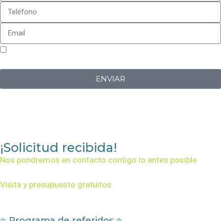
Sí, estoy de acuerdo con la
política de privacidad
de
Iberplug
ENVIAR
¡Solicitud recibida!
Nos pondremos en contacto contigo lo antes posible
Visita y presupuesto gratuitos
⭐ Programa de referidos ⭐