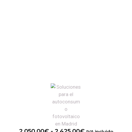
2.050,00
€
-
2.425,00
€
IVA incluido