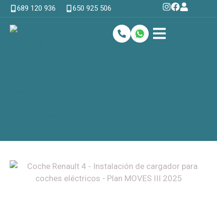
689 120 936
650 925 506
CARGADORES PARA EMPRESAS E INSTITUCIONES
CARGADORES DOMÉSTICOS
PREGUNTAS FRECUENTES
OPINIONES IBERPLUG
CARGADORES PARA VÍA PÚBLICA
INICIATIVAS VERDES
Cargador para coche eléctrico
Renault 4