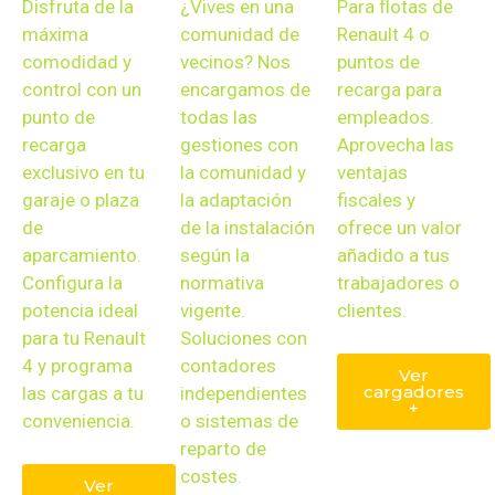
Disfruta de la
¿Vives en una
Para flotas de
máxima
comunidad de
Renault 4
o
comodidad y
vecinos? Nos
puntos de
control con un
encargamos de
recarga para
punto de
todas las
empleados.
recarga
gestiones con
Aprovecha las
exclusivo en tu
la comunidad y
ventajas
garaje o plaza
la adaptación
fiscales y
de
de la instalación
ofrece un valor
aparcamiento.
según la
añadido a tus
Configura la
normativa
trabajadores o
potencia ideal
vigente.
clientes.
para tu
Renault
Soluciones con
4
y programa
contadores
Ver
cargadores
las cargas a tu
independientes
+
conveniencia.
o sistemas de
reparto de
costes.
Ver