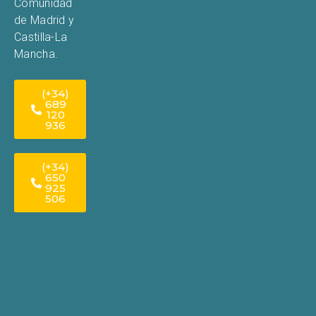
Comunidad
de Madrid y
Castilla-La
Mancha.
(+34)
689
120
936
(+34)
650
925
506