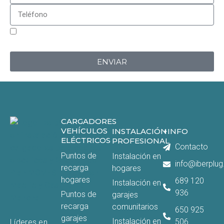
Sí, estoy de acuerdo con la
política de privacidad
de
Iberplug
ENVIAR
CARGADORES
VEHÍCULOS
INSTALACIÓN
+INFO
ELÉCTRICOS
PROFESIONAL
Contacto
Puntos de
Instalación en
info@iberplug
recarga
hogares
hogares
689 120
Instalación en
936
Puntos de
garajes
recarga
comunitarios
650 925
garajes
Instalación en
506
Líderes en