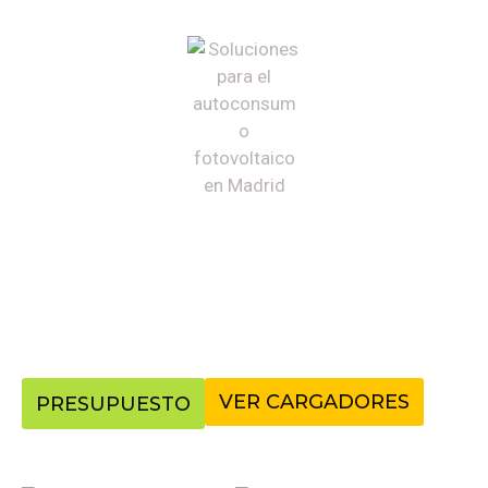
¿Has elegido el renovado
Renault 4
como tu SUV
compacto eléctrico de máxima practicidad? En
Iberplug
valoramos tu excelente apuesta por la movilidad
sostenible y te ofrecemos
instalación profesional de
puntos de recarga
para tu
Renault 4
en
Madrid
y
Castilla-La Mancha
.
VER CARGADORES
PRESUPUESTO
Fináncialo con: