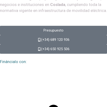
negocios e instituciones en
Coslada
, cumpliendo toda la
normativa vigente en infraestructura de movilidad eléctrica.
Presupuesto
(+34) 689 120 936
(+34) 650 925 506​
Fináncialo con: