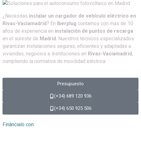
¿Necesitas
instalar un cargador de vehículo eléctrico en
Rivas-Vaciamadrid
? En
Iberplug
contamos con más de 10
años de experiencia en
instalación de puntos de recarga
en el sureste de
Madrid
. Nuestros técnicos especializados
garantizan instalaciones seguras, eficientes y adaptadas a
viviendas, negocios e instituciones en
Rivas-Vaciamadrid
,
cumpliendo la normativa de movilidad eléctrica.
Presupuesto
(+34) 689 120 936
(+34) 650 925 506​
Fináncialo con: