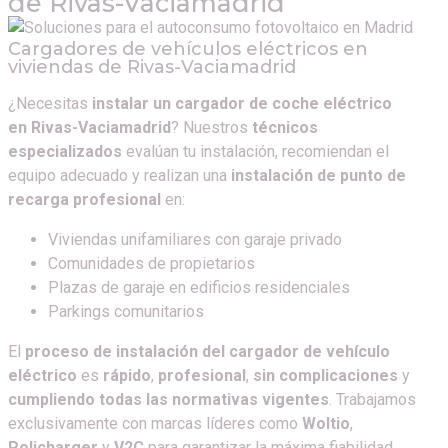
de
Rivas-Vaciamadrid
Cargadores de vehículos eléctricos en
viviendas de
Rivas-Vaciamadrid
¿Necesitas
instalar un cargador de coche eléctrico
en
Rivas-Vaciamadrid
? Nuestros
técnicos
especializados
evalúan tu instalación, recomiendan el
equipo adecuado y realizan una
instalación de punto de
recarga profesional
en:
Viviendas unifamiliares con garaje privado
Comunidades de propietarios
Plazas de garaje en edificios residenciales
Parkings comunitarios
El
proceso de instalación del cargador de vehículo
eléctrico
es
rápido
,
profesional
,
sin complicaciones
y
cumpliendo todas las normativas vigentes
. Trabajamos
exclusivamente con marcas líderes como
Woltio
,
Policharger
y
V2C
para garantizar la máxima fiabilidad,