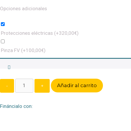
Opciones adicionales
Protecciones eléctricas
(+
320,00
€
)
Pinza FV
(+
100,00
€
)
Quantity
Añadir al carrito
Fináncialo con: